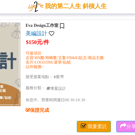
我的第二人生 斜槓人生
Eva Design工作室
美編設計
$150元/件
可接項目:
去背/BN圖/簡轉繁/文案/FB&IG貼文/商品主圖
名片/LOGO/DM/菜單/貼紙
以件報價~
接受接案地點：
臺灣

服務分類：
專案設計
休息中。營業時間週日08:30-18:30
保證完成


我要委託
分