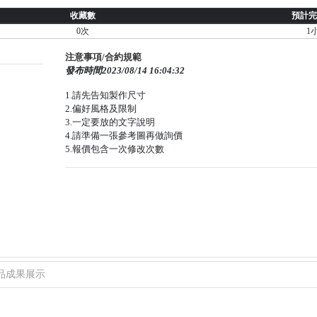
收藏數
預計完
0次
1
注意事項/合約規範
發布時間2023/08/14 16:04:32
1.請先告知製作尺寸
2.偏好風格及限制
3.一定要放的文字說明
4.請準備一張參考圖再做詢價
5.報價包含一次修改次數
品成果展示