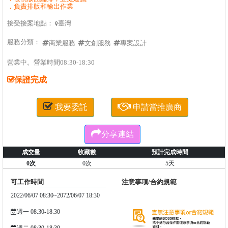
．負責排版和輸出作業
接受接案地點：
臺灣

服務分類：
商業服務
文創服務
專案設計
營業中。營業時間08:30-18:30
保證完成


我要委託
申請當推廣商

分享連結
成交量
收藏數
預計完成時間
0次
0次
5天
可工作時間
注意事項/合約規範
2022/06/07 08:30~2072/06/07 18:30
週一 08:30-18:30