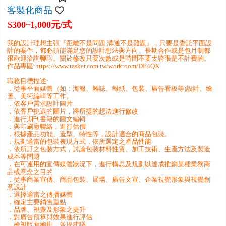
客製化商品
$300~1,000元/式
我的設計理想主張『距離不是問題 溝通不是難題』，只要是委託平面設
計的案件，都必須能滿足您的設計想法與方向。長期合作或是包月制都
很歡迎洽詢聊聊。關於修改只要次數或是時間不要太誇張是不計費的。
作品專區:https://www.tasker.com.tw/workroom/DE4QX
職務目標描述:
．從事平面媒體（如：海報、雜誌、報紙、包裝、廣告看板等)設計、繪
圖、美術編輯等工作。
．依客戶需求設計圖片
．依客戶挑選的圖片，將所提的想法進行修改
．進行期刊書籍的圖文編輯
．與印刷廠聯絡，進行估價
．根據產品功能、造型、特性等，設計適合的商品包裝。
．規劃適當的包裝表現方式，依所選定之產品性能
．依所訂之包裝方式，討論包裝材料性質、加工技術、生產方法及製造
成本等問題
．在可運用的宣傳媒體狀況下，進行構思及規劃以達成推銷某種業務商
品或意念之目的
．從事商業宣傳、商品包裝、展場、廣告文宣、企業視覺形象與視覺創
意設計
．選擇適當之傳播媒體
．確定主要銷售重點
．品牌、視覺及形象之提升
．對廣告預算與效果進行評估
．檢視版面編排，並提建議